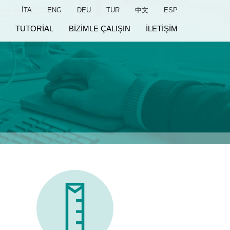
ITA
ENG
DEU
TUR
中文
ESP
TUTORIAL
BIZIMLE ÇALIŞIN
ILETIŞIM