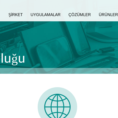
ŞIRKET
UYGULAMALAR
ÇÖZÜMLER
ÜRÜNLER
luğu