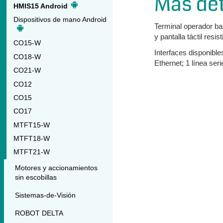
Más det
HMIS15 Android
Dispositivos de mano Android
Terminal operador ba
y pantalla táctil resist
CO15-W
Interfaces disponible
CO18-W
Ethernet; 1 línea ser
CO21-W
CO12
CO15
CO17
MTFT15-W
MTFT18-W
MTFT21-W
Motores y accionamientos
sin escobillas
Sistemas-de-Visión
ROBOT DELTA