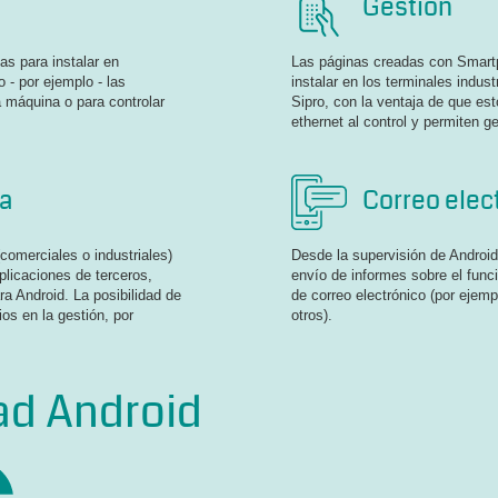
Gestión
as para instalar en
Las páginas creadas con Smart
o - por ejemplo - las
instalar en los terminales indus
a máquina o para controlar
Sipro, con la ventaja de que es
ethernet al control y permiten 
ia
Correo elec
(comerciales o industriales)
Desde la supervisión de Android
plicaciones de terceros,
envío de informes sobre el func
a Android. La posibilidad de
de correo electrónico (por ejem
os en la gestión, por
otros).
ad Android