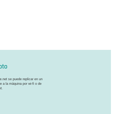
oto
.net se puede replicar en un
e a la máquina por wi-fi o de
t.