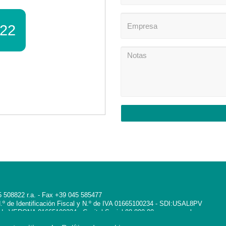
22
045 508822 r.a. - Fax +39 045 585477
- N.º de Identificación Fiscal y N.º de IVA 01665100234 - SDI:USAL8PV
 de VERONA 01665100234 - Capital Social 98.800,00 euros compl.