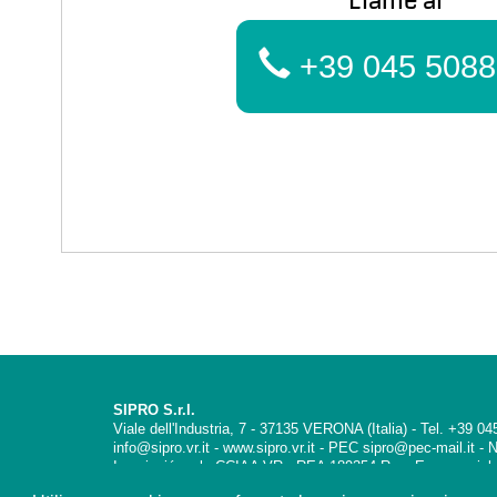
Llame al
+39 045 5088
SIPRO S.r.l.
Viale dell'Industria, 7 - 37135 VERONA (Italia) - Tel. +39 
info@sipro.vr.it - www.sipro.vr.it - PEC sipro@pec-mail.it 
Inscripción a la CCIAA VR - REA 189354 Reg. Empresarial
desemb.