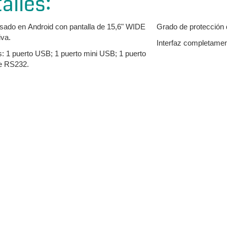
alles:
sado en Android con pantalla de 15,6" WIDE
Grado de protección d
iva.
Interfaz completamen
s: 1 puerto USB; 1 puerto mini USB; 1 puerto
ie RS232.