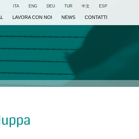
ITA
ENG
DEU
TUR
中文
ESP
AL
LAVORA CON NOI
NEWS
CONTATTI
iluppa