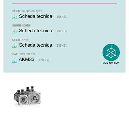
Versioni ventilate
SERIE BLQ23/BLQ33
Versioni per applicazioni ad altissima dinamica
Scheda tecnica
[168KB]
Versioni monocole (mono-connettore per cavo potenza e
SERIE NGBE
Scheda tecnica
segnale)
[792KB]
SERIE AKM
Scheda tecnica
[135KB]
CAD .STP FILES
AKM33
[120KB]