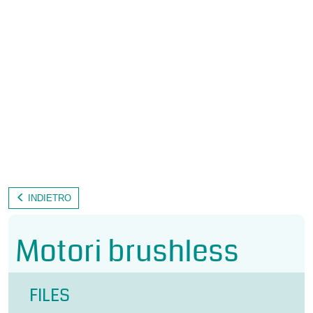
INDIETRO
Motori brushless
Coppie da 0.18 a 70 Nm
FILES
Feedback da resolver, SinCos, encoder assoluto multigiro