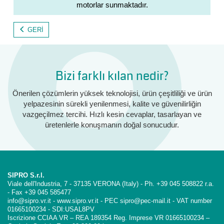
motorlar sunmaktadır.
GERI
Bizi farklı kılan nedir?
Önerilen çözümlerin yüksek teknolojisi, ürün çeşitliliği ve ürün
yelpazesinin sürekli yenilenmesi, kalite ve güvenilirliğin
vazgeçilmez tercihi. Hızlı kesin cevaplar, tasarlayan ve
üretenlerle konuşmanın doğal sonucudur.
SIPRO S.r.l.
Viale dell'Industria, 7 - 37135 VERONA (Italy) - Ph. +39 045 508822 r.a.
- Fax +39 045 585477
info@sipro.vr.it - www.sipro.vr.it - PEC sipro@pec-mail.it - VAT number
01665100234 - SDI:USAL8PV
Iscrizione CCIAA VR – REA 189354 Reg. Imprese VR 01665100234 –