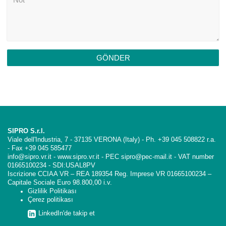
GÖNDER
SIPRO S.r.l.
Viale dell'Industria, 7 - 37135 VERONA (Italy) - Ph. +39 045 508822 r.a.
- Fax +39 045 585477
info@sipro.vr.it - www.sipro.vr.it - PEC sipro@pec-mail.it - VAT number
01665100234 - SDI:USAL8PV
Iscrizione CCIAA VR – REA 189354 Reg. Imprese VR 01665100234 –
Capitale Sociale Euro 98.800,00 i.v.
Gizlilik Politikası
Çerez politikası
LinkedIn'de takip et