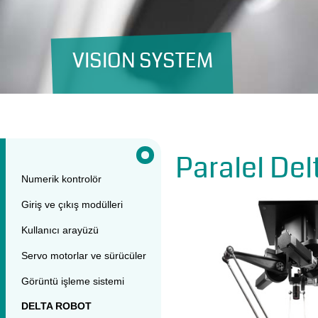
VISION SYSTEM
BELT TRACKING
Paralel Del
Numerik kontrolör
Giriş ve çıkış modülleri
Kullanıcı arayüzü
Servo motorlar ve sürücüler
Görüntü işleme sistemi
DELTA ROBOT