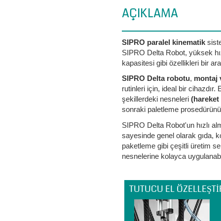
AÇIKLAMA
SIPRO paralel kinematik
sist
SIPRO Delta Robot, yüksek hız
kapasitesi gibi özellikleri bir ara
SIPRO Delta robotu
,
montaj 
rutinleri için, ideal bir cihazdı
şekillerdeki nesneleri
(hareket
sonraki paletleme prosedürünü ç
SIPRO Delta Robot'un hızlı alm
sayesinde genel olarak gıda, ko
paketleme gibi çeşitli üretim se
nesnelerine kolayca uygulanabil
TUTUCU EL ÖZELLEŞTI