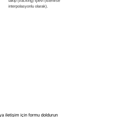
takip (tracking) işlevi (istenirse
interpolasyonlu olarak).
ya iletişim için formu doldurun