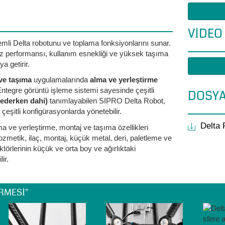
VIDEO
emli Delta robotunu ve toplama fonksiyonlarını sunar.
 performansı, kullanım esnekliği ve yüksek taşıma
ya getirir.
ve taşıma
uygulamalarında
alma ve yerleştirme
r. Entegre görüntü işleme sistemi sayesinde çeşitli
DOSY
 ederken dahi)
tanımlayabilen SIPRO Delta Robot,
eşitli konfigürasyonlarda yönetebilir.
Delta
a ve yerleştirme, montaj ve taşıma özellikleri
zmetik, ilaç, montaj, küçük metal, deri, paletleme ve
ktörlerinin küçük ve orta boy ve ağırlıktaki
ir.
RMESI"