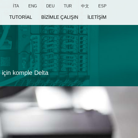
ITA
ENG
DEU
TUR
中文
ESP
TUTORIAL
BIZIMLE ÇALIŞIN
ILETIŞIM
i için komple Delta