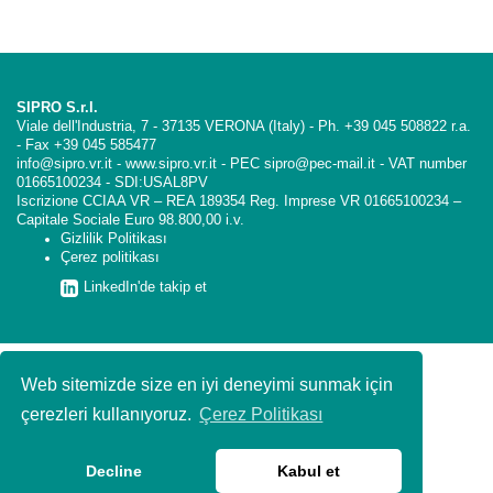
SIPRO S.r.l.
Viale dell'Industria, 7 - 37135 VERONA (Italy) - Ph. +39 045 508822 r.a.
- Fax +39 045 585477
info@sipro.vr.it - www.sipro.vr.it - PEC sipro@pec-mail.it - VAT number
01665100234 - SDI:USAL8PV
Iscrizione CCIAA VR – REA 189354 Reg. Imprese VR 01665100234 –
Capitale Sociale Euro 98.800,00 i.v.
Gizlilik Politikası
Çerez politikası
LinkedIn'de takip et
Web sitemizde size en iyi deneyimi sunmak için
çerezleri kullanıyoruz.
Çerez Politikası
Decline
Kabul et