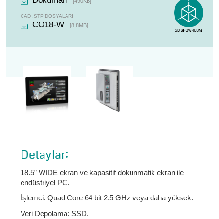
Döküman
[490KB]
Kapasitif dokunmatik ekran
CAD .STP DOSYALARI
CO18-W
[8,8MB]
SSD Hard disk
Ethernet - USB
Detaylar:
18.5” WIDE ekran ve kapasitif dokunmatik ekran ile
endüstriyel PC.
İşlemci: Quad Core 64 bit 2.5 GHz veya daha yüksek.
Veri Depolama: SSD.