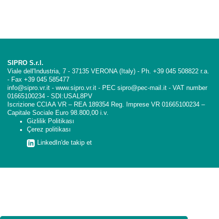
SIPRO S.r.l.
Viale dell'Industria, 7 - 37135 VERONA (Italy) - Ph. +39 045 508822 r.a.
- Fax +39 045 585477
info@sipro.vr.it - www.sipro.vr.it - PEC sipro@pec-mail.it - VAT number
01665100234 - SDI:USAL8PV
Iscrizione CCIAA VR – REA 189354 Reg. Imprese VR 01665100234 –
Capitale Sociale Euro 98.800,00 i.v.
Gizlilik Politikası
Çerez politikası
LinkedIn'de takip et