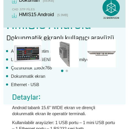
Döküman
[593KB]
GERI
CAD .STP FILES
HMIS15 Android
[5.9MB]
HMIS15 Android
Dokunmatik ekranlı kullanıcı arayüzü
Android 7.1.2 İşletim sistemi
LCD TFT 15,6" GENİŞ ekran – 16,7 milyon renk
Çözünürlük 1360x768
Dokunmatik ekran
Ethernet - USB
Detaylar:
Android tabanlı 15.6” WIDE ekran ve dirençli
dokunmatik ekran ile operatör terminali.
Kullanılabilir arayüzler: 1 USB portu – 1 mini USB portu
– 1 Ethernet portu – 1 RS232 seri hattı.