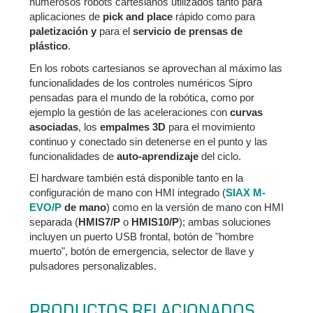
numerosos robots cartesianos utilizados tanto para
aplicaciones de
pick and place
rápido como para
paletización y
para el
servicio de prensas de
plástico
.
En los robots cartesianos se aprovechan al máximo las
funcionalidades de los controles numéricos Sipro
pensadas para el mundo de la robótica, como por
ejemplo la gestión de las aceleraciones con
curvas
asociadas
, los
empalmes 3D
para el movimiento
continuo y conectado sin detenerse en el punto y las
funcionalidades de
auto-aprendizaje
del ciclo.
El hardware también está disponible tanto en la
configuración de mano con HMI integrado (
SIAX M-
EVO/P
de mano
) como en la versión de mano con HMI
separada (
HMIS7/P
o
HMIS10/P
); ambas soluciones
incluyen un puerto USB frontal, botón de "hombre
muerto", botón de emergencia, selector de llave y
pulsadores personalizables.
PRODUCTOS RELACIONADOS