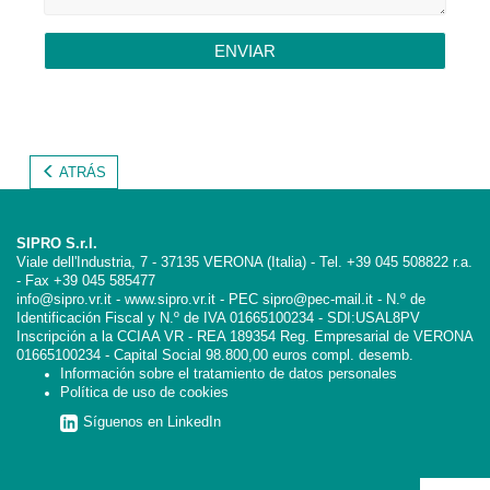
ENVIAR
ATRÁS
SIPRO S.r.l.
Viale dell'Industria, 7 - 37135 VERONA (Italia) - Tel. +39 045 508822 r.a.
- Fax +39 045 585477
info@sipro.vr.it - www.sipro.vr.it - PEC sipro@pec-mail.it - N.º de
Identificación Fiscal y N.º de IVA 01665100234 - SDI:USAL8PV
Inscripción a la CCIAA VR - REA 189354 Reg. Empresarial de VERONA
01665100234 - Capital Social 98.800,00 euros compl. desemb.
Información sobre el tratamiento de datos personales
Política de uso de cookies
Síguenos en LinkedIn