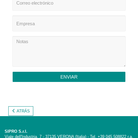
ENVIAR
ATRÁS
SIPRO S.r.l.
Viale dell'Industria, 7 - 37135 VERONA (Italia) - Tel. +39 045 508822 r.a.