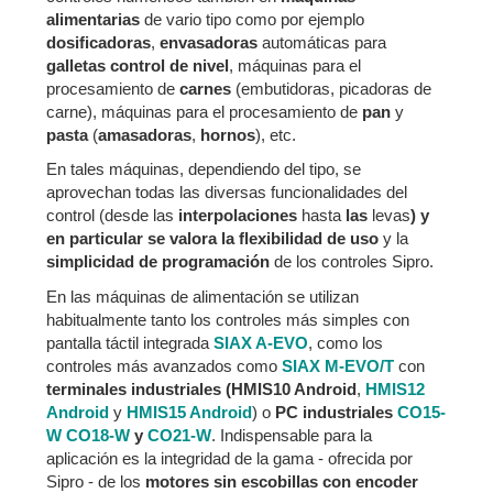
alimentarias
de vario tipo como por ejemplo
dosificadoras
,
envasadoras
automáticas para
galletas
control de nivel
, máquinas para el
procesamiento de
carnes
(embutidoras, picadoras de
carne), máquinas para el procesamiento de
pan
y
pasta
(
amasadoras
,
hornos
), etc.
En tales máquinas, dependiendo del tipo, se
aprovechan todas las diversas funcionalidades del
control (desde las
interpolaciones
hasta
las
levas
) y
en particular se valora la flexibilidad de uso
y la
simplicidad de programación
de los controles Sipro.
En las máquinas de alimentación se utilizan
habitualmente tanto los controles más simples con
pantalla táctil integrada
SIAX A-EVO
, como los
controles más avanzados como
SIAX M-EVO/T
con
terminales industriales
(HMIS10 Android
,
HMIS12
Android
y
HMIS15 Android
) o
PC industriales
CO15-
W
CO18-W
y
CO21-W
. Indispensable para la
aplicación es la integridad de la gama - ofrecida por
Sipro - de los
motores sin escobillas con encoder