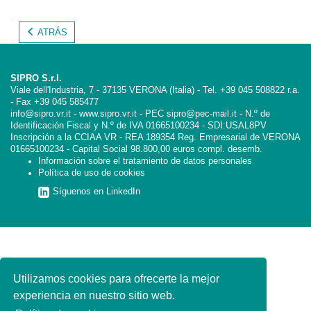
ATRÁS
SIPRO S.r.l.
Viale dell'Industria, 7 - 37135 VERONA (Italia) - Tel. +39 045 508822 r.a.
- Fax +39 045 585477
info@sipro.vr.it - www.sipro.vr.it - PEC sipro@pec-mail.it - N.º de
Identificación Fiscal y N.º de IVA 01665100234 - SDI:USAL8PV
Inscripción a la CCIAA VR - REA 189354 Reg. Empresarial de VERONA
01665100234 - Capital Social 98.800,00 euros compl. desemb.
Información sobre el tratamiento de datos personales
Política de uso de cookies
Síguenos en LinkedIn
Utilizamos cookies para ofrecerte la mejor
experiencia en nuestro sitio web.