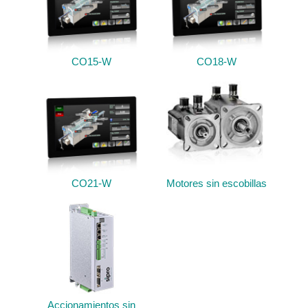
CO15-W
CO18-W
CO21-W
Motores sin escobillas
Accionamientos sin