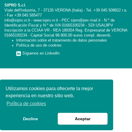
SIPRO S.r.l.
Viale dell'Industria, 7 - 37135 VERONA (Italia) - Tel. +39 045 508822 r.a.
- Fax +39 045 585477
info@sipro.vr.it - www.sipro.vr.it - PEC sipro@pec-mail.it - N.º de
Identificación Fiscal y N.º de IVA 01665100234 - SDI:USAL8PV
Inscripción a la CCIAA VR - REA 189354 Reg. Empresarial de VERONA
01665100234 - Capital Social 98.800,00 euros compl. desemb.
Información sobre el tratamiento de datos personales
Política de uso de cookies
Síguenos en LinkedIn
Utilizamos cookies para ofrecerte la mejor
experiencia en nuestro sitio web.
Política de cookies
Decline
Aceptar