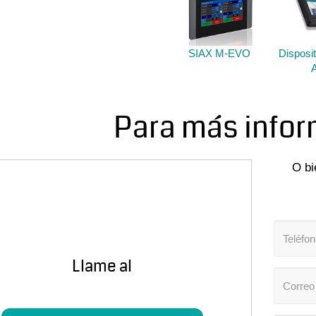
SIAX M-EVO
Disposi
A
Para más infor
O bi
Llame al