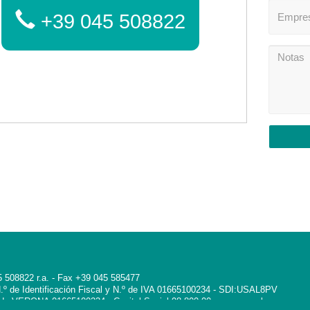
+39 045 508822
045 508822 r.a. - Fax +39 045 585477
- N.º de Identificación Fiscal y N.º de IVA 01665100234 - SDI:USAL8PV
 de VERONA 01665100234 - Capital Social 98.800,00 euros compl.