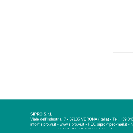
SIPRO S.r.l.
Viale dell'Industria, 7 - 37135 VERONA (Italia) - Tel. +39 
info@sipro.vr.it - www.sipro.vr.it - PEC sipro@pec-mail.it 
Inscripción a la CCIAA VR - REA 189354 Reg. Empresarial