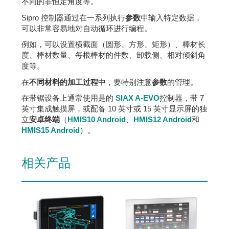
不同的非恒定角度等。
Sipro 控制器通过在一系列执行
参数
中输入特定数据，
可以非常容易地对自动循环进行编程。
例如，可以设置横截面（圆形、方形、矩形）、棒材长
度、棒材数量、每根棒材的件数、卸载侧、相对倾斜角
度等。
在
不同材料的加工过程
中，要特别注意
参数
的管理。
在带锯设备上通常使用是的
SIAX A-EVO
控制器，带 7
英寸集成触摸屏，或配备 10 英寸或 15 英寸显示屏的独
立
安卓终端
（
HMIS10 Android
、
HMIS12 Android
和
HMIS15 Android
）。
相关产品