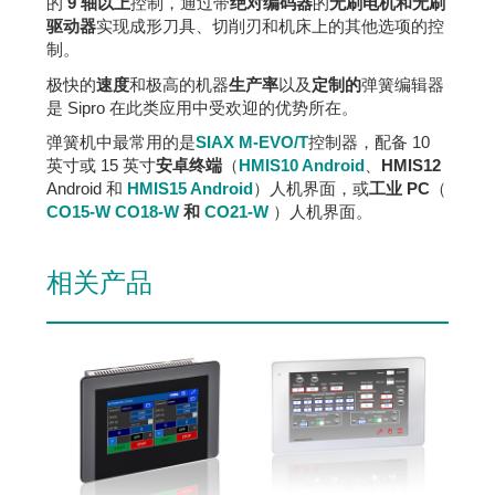
的
9 轴以上
控制，通过带
绝对编码器
的
无刷电机和无刷
驱动器
实现成形刀具、切削刃和机床上的其他选项的控
制。
极快的
速度
和极高的机器
生产率
以及
定制的
弹簧编辑器
是 Sipro 在此类应用中受欢迎的优势所在。
弹簧机中最常用的是
SIAX M-EVO/T
控制器，配备 10
英寸或 15 英寸
安卓终端
（
HMIS10 Android
、
HMIS12
Android 和
HMIS15 Android
）人机界面，或
工业 PC
（
CO15-W
CO18-W
和
CO21-W
）人机界面。
相关产品