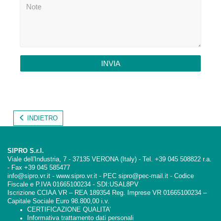
INVIA
INDIETRO
SIPRO S.r.l.
Viale dell'Industria, 7 - 37135 VERONA (Italy) - Tel. +39 045 508822 r.a.
- Fax +39 045 585477
info@sipro.vr.it - www.sipro.vr.it - PEC sipro@pec-mail.it - Codice
Fiscale e P.IVA 01665100234 - SDI:USAL8PV
Iscrizione CCIAA VR – REA 189354 Reg. Imprese VR 01665100234 –
Capitale Sociale Euro 98.800,00 i.v.
CERTIFICAZIONE QUALITA’
Informativa trattamento dati personali