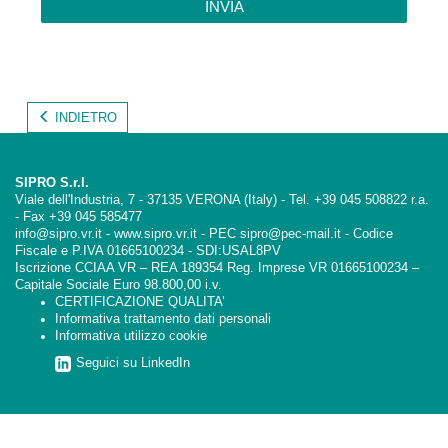
INVIA
INDIETRO
SIPRO S.r.l.
Viale dell'Industria, 7 - 37135 VERONA (Italy) - Tel. +39 045 508822 r.a.
- Fax +39 045 585477
info@sipro.vr.it - www.sipro.vr.it - PEC sipro@pec-mail.it - Codice
Fiscale e P.IVA 01665100234 - SDI:USAL8PV
Iscrizione CCIAA VR – REA 189354 Reg. Imprese VR 01665100234 –
Capitale Sociale Euro 98.800,00 i.v.
CERTIFICAZIONE QUALITA’
Informativa trattamento dati personali
Informativa utilizzo cookie
Seguici su LinkedIn