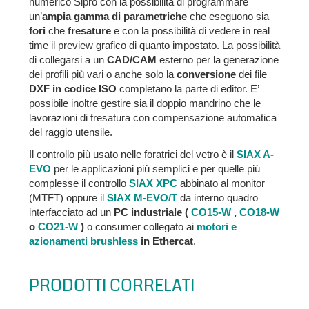
numerico Sipro con la possibilità di programmare
un’
ampia gamma di parametriche
che eseguono sia
fori
che
fresature
e con la possibilità di vedere in real
time il preview grafico di quanto impostato. La possibilità
di collegarsi a un
CAD/CAM
esterno per la generazione
dei profili più vari o anche solo la
conversione
dei file
DXF in codice ISO
completano la parte di editor. E’
possibile inoltre gestire sia il doppio mandrino che le
lavorazioni di fresatura con compensazione automatica
del raggio utensile.
Il controllo più usato nelle foratrici del vetro è il
SIAX A-
EVO
per le applicazioni più semplici e per quelle più
complesse il controllo
SIAX XPC
abbinato al monitor
(MTFT) oppure il
SIAX M-EVO/T
da interno quadro
interfacciato ad un
PC industriale (
CO15-W
,
CO18-W
o
CO21-W
)
o consumer collegato ai
motori e
azionamenti brushless
in Ethercat
.
PRODOTTI CORRELATI