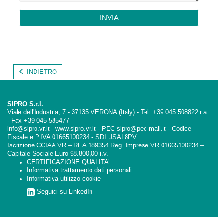
INVIA
INDIETRO
SIPRO S.r.l.
Viale dell'Industria, 7 - 37135 VERONA (Italy) - Tel. +39 045 508822 r.a.
- Fax +39 045 585477
info@sipro.vr.it - www.sipro.vr.it - PEC sipro@pec-mail.it - Codice
Fiscale e P.IVA 01665100234 - SDI:USAL8PV
Iscrizione CCIAA VR – REA 189354 Reg. Imprese VR 01665100234 –
Capitale Sociale Euro 98.800,00 i.v.
CERTIFICAZIONE QUALITA’
Informativa trattamento dati personali
Informativa utilizzo cookie
Seguici su LinkedIn