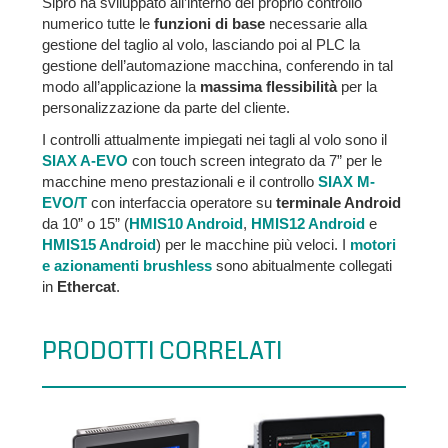
Sipro ha sviluppato all’interno del proprio controllo
numerico tutte le
funzioni di base
necessarie alla
gestione del taglio al volo, lasciando poi al PLC la
gestione dell’automazione macchina, conferendo in tal
modo all’applicazione la
massima flessibilità
per la
personalizzazione da parte del cliente.
I controlli attualmente impiegati nei tagli al volo sono il
SIAX A-EVO
con touch screen integrato da 7” per le
macchine meno prestazionali e il controllo
SIAX M-
EVO/T
con interfaccia operatore su
terminale Android
da 10” o 15” (
HMIS10 Android
,
HMIS12 Android
e
HMIS15 Android
) per le macchine più veloci. I
motori
e azionamenti brushless
sono abitualmente collegati
in
Ethercat
.
PRODOTTI CORRELATI